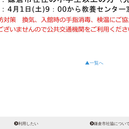
▲一覧へ
利用したい
鎌倉市社協につい